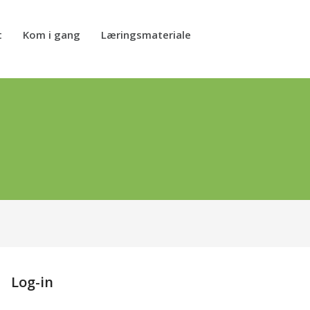
t
Kom i gang
Læringsmateriale
Log-in