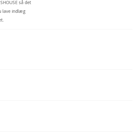
ASSHOUSE så det
u lave indlæg
t.