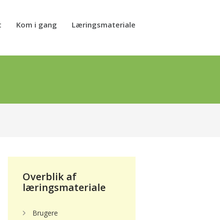
t
Kom i gang
Læringsmateriale
Overblik af
læringsmateriale
Brugere