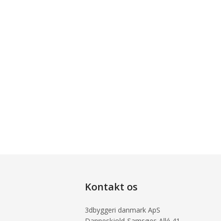
Kontakt os
3dbyggeri danmark ApS
Danneskjold-Samsøes Allé 41