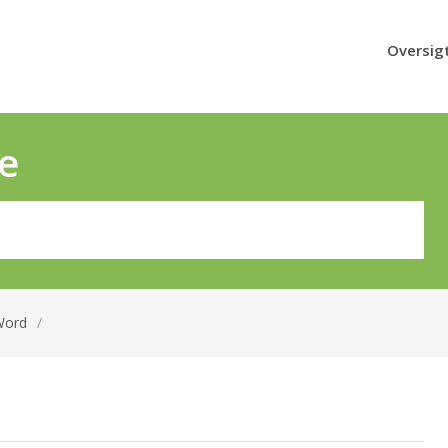
Oversig
e
Word
/