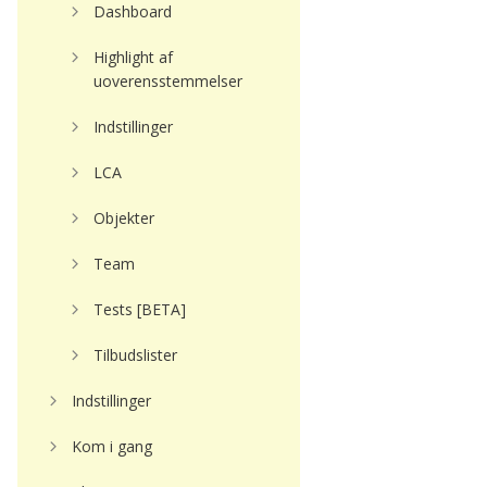
Dashboard
Highlight af
uoverensstemmelser
Indstillinger
LCA
Objekter
Team
Tests [BETA]
Tilbudslister
Indstillinger
Kom i gang