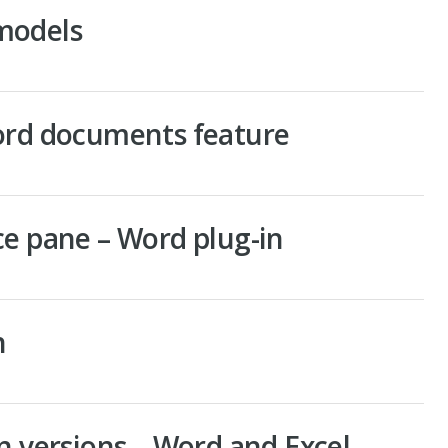
models
ord documents feature
ce pane – Word plug-in
n
n versions – Word and Excel