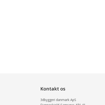
Kontakt os
3dbyggeri danmark ApS
Danneskjold-Samsøes Allé 41