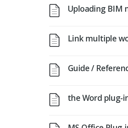
Uploading BIM 
Link multiple w
Guide / Referen
the Word plug-i
MS Office Plug-i