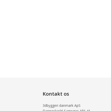
Kontakt os
3dbyggeri danmark ApS
Danneskjold-Samsøes Allé 41