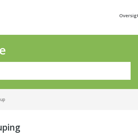
Oversig
e
oup
uping