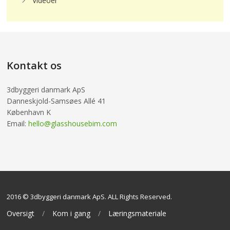
Videoer
Kontakt os
3dbyggeri danmark ApS
Danneskjold-Samsøes Allé 41
København K
Email:
hello@glasshousebim.com
2016 © 3dbyggeri danmark ApS. ALL Rights Reserved.
Oversigt
Kom i gang
Læringsmateriale