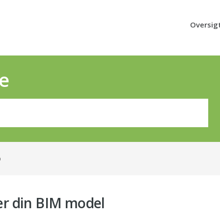
Oversig
e
p
ter din BIM model