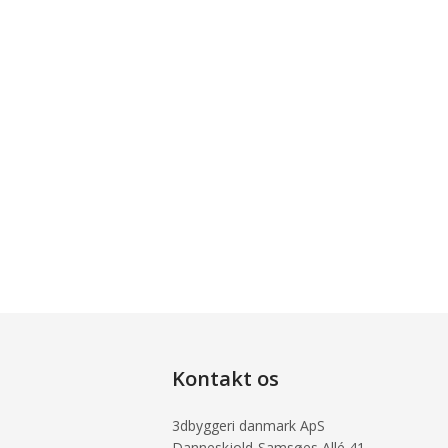
Kontakt os
3dbyggeri danmark ApS
Danneskjold-Samsøes Allé 41